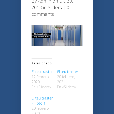
By
Admin
on Dic 30,
2013 in
Sliders
|
0
comments
Relacionado
El teu traster
El teu traster
12 febrero,
20 febrero,
2020
2021
En «Sliders»
En «Sliders»
El teu traster
– Foto 1
20 febrero,
2020